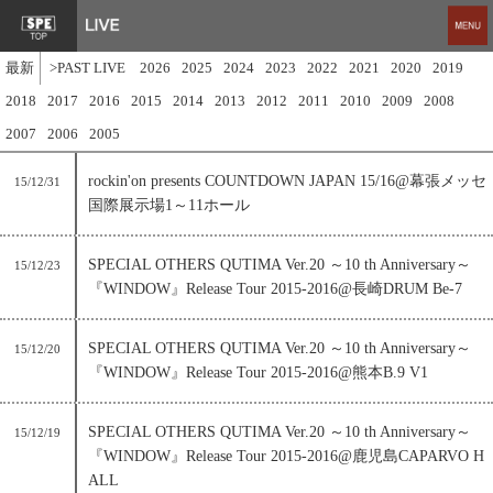
最新
>PAST LIVE
2026
2025
2024
2023
2022
2021
2020
2019
2018
2017
2016
2015
2014
2013
2012
2011
2010
2009
2008
2007
2006
2005
rockin'on presents COUNTDOWN JAPAN 15/16@幕張メッセ
15/12/31
国際展示場1～11ホール
SPECIAL OTHERS QUTIMA Ver.20 ～10 th Anniversary～
15/12/23
『WINDOW』Release Tour 2015-2016@長崎DRUM Be-7
SPECIAL OTHERS QUTIMA Ver.20 ～10 th Anniversary～
15/12/20
『WINDOW』Release Tour 2015-2016@熊本B.9 V1
SPECIAL OTHERS QUTIMA Ver.20 ～10 th Anniversary～
15/12/19
『WINDOW』Release Tour 2015-2016@鹿児島CAPARVO H
ALL