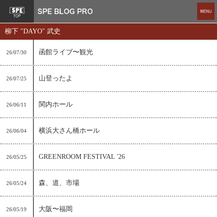
柳下 "DAYO" 武史
函館ライブ〜観光
26/07/30
山登ったよ
26/07/25
関内ホール
26/06/11
横浜大さん橋ホール
26/06/04
GREENROOM FESTIVAL '26
26/05/25
森、道、市場
26/05/24
大阪〜福岡
26/05/19