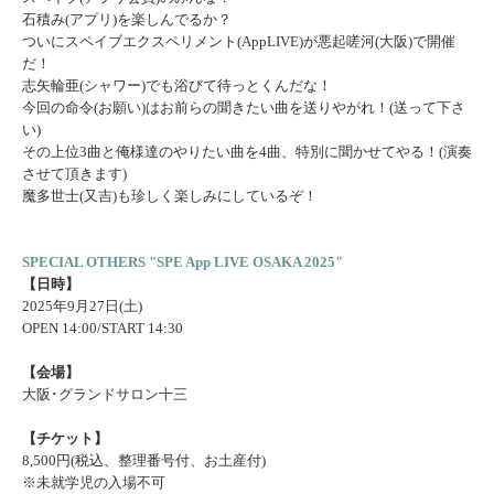
石積み(アプリ)を楽しんでるか？
ついにスペイブエクスペリメント(AppLIVE)が悪起嗟河(大阪)で開催
だ！
志矢輪亜(シャワー)でも浴びて待っとくんだな！
今回の命令(お願い)はお前らの聞きたい曲を送りやがれ！(送って下さ
い)
その上位3曲と俺様達のやりたい曲を4曲、特別に聞かせてやる！(演奏
させて頂きます)
魔多世士(又吉)も珍しく楽しみにしているぞ！
SPECIAL OTHERS "SPE App LIVE OSAKA 2025"
【日時】
2025年9月27日(土)
OPEN 14:00/START 14:30
【会場】
大阪･グランドサロン十三
【チケット】
8,500円(税込、整理番号付、お土産付)
※未就学児の入場不可