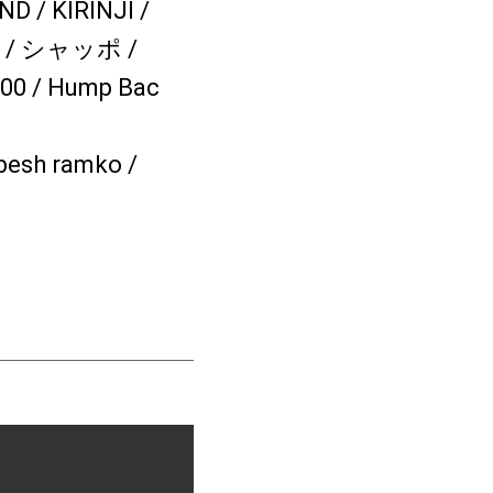
 KIRINJI /
) / シャッポ /
000 / Hump Bac
h ramko /