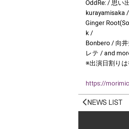
OddRe: / 思
kurayamisak
Ginger Root(So
k /
Bonbero / 
レテ / and more
※出演日割りは
https://morimic