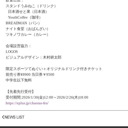
飲食出店：
スタンドうみねこ（ドリンク）
日本酒せと果（日本酒）
YouthCoffee（珈琲）
BREADMAN（パン）
ナイト食堂（おばんざい）
ツキノワカレー（カレー）
会場設営協力：
LOGOS
ビジュアルデザイン：木村耕太郎
限定スポーツてぬぐい＋オリジナルドリンク付きチケット
前売り券¥8900 当日券￥9500
中学生以下無料
【先着先行受付】
受付期間:2026/1/30(金)12:00～2026/2/26(木)18:00
https://eplus.jp/chaoras-fes/