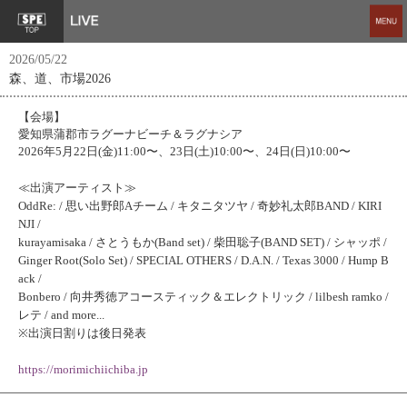
2026/05/22
森、道、市場2026
【会場】
愛知県蒲郡市ラグーナビーチ＆ラグナシア
2026年5月22日(金)11:00〜、23日(土)10:00〜、24日(日)10:00〜
≪出演アーティスト≫
OddRe: / 思い出野郎Aチーム / キタニタツヤ / 奇妙礼太郎BAND / KIRI
NJI /
kurayamisaka / さとうもか(Band set) / 柴田聡子(BAND SET) / シャッポ /
Ginger Root(Solo Set) / SPECIAL OTHERS / D.A.N. / Texas 3000 / Hump B
ack /
Bonbero / 向井秀徳アコースティック＆エレクトリック / lilbesh ramko /
レテ / and more...
※出演日割りは後日発表
https://morimichiichiba.jp