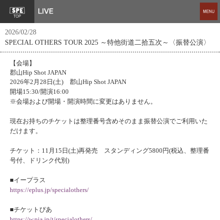
2026/02/28
SPECIAL OTHERS TOUR 2025 ～特他街道二拾五次～〈振替公演〉
【会場】
郡山Hip Shot JAPAN
2026年2月28日(土) 郡山Hip Shot JAPAN
開場15:30/開演16:00
※会場および開場・開演時間に変更はありません。
現在お持ちのチケットは整理番号含めそのまま振替公演でご利用いた
だけます。
チケット：11月15日(土)再発売 スタンディング5800円(税込、整理番
号付、ドリンク代別)
■イープラス
https://eplus.jp/specialothers/
■チケットぴあ
https://w.pia.jp/t/specialothers/