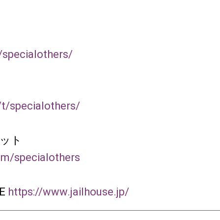
p/specialothers/
p/t/specialothers/
ケット
com/specialothers
SE
https://www.jailhouse.jp/