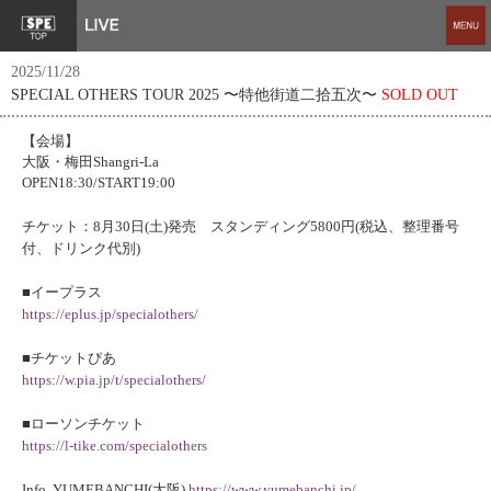
2025/11/28
SPECIAL OTHERS TOUR 2025 〜特他街道二拾五次〜
SOLD OUT
【会場】
大阪・梅田Shangri-La
OPEN18:30/START19:00
チケット：8月30日(土)発売 スタンディング5800円(税込、整理番号
付、ドリンク代別)
■イープラス
https://eplus.jp/specialothers/
■チケットぴあ
https://w.pia.jp/t/specialothers/
■ローソンチケット
https://l-tike.com/specialothers
Info. YUMEBANCHI(大阪)
https://www.yumebanchi.jp/