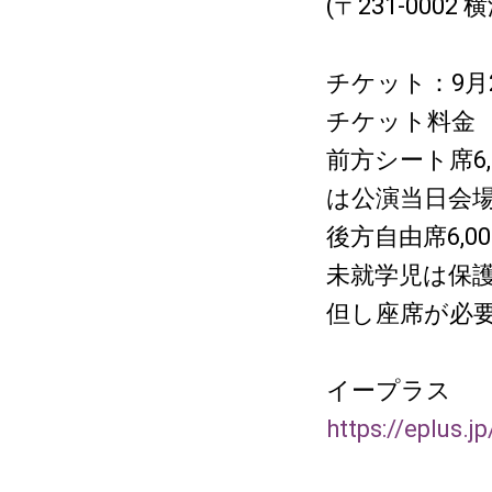
(〒231-0002
チケット：9月
チケット料金
前方シート席6
は公演当日会
後方自由席6,
未就学児は保
但し座席が必
イープラス
https://eplus.j