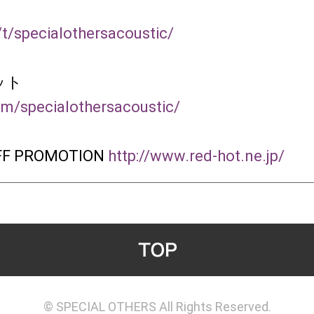
p/t/specialothersacoustic/
ット
com/specialothersacoustic/
UFF PROMOTION
http://www.red-hot.ne.jp/
© SPECIAL OTHERS All Rights Reserved.