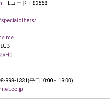
m
Lコード：82568
p/specialothers/
T
ine.me
CLUB
TtaxHo
8-898-1331(平日10:00～18:00)
net.co.jp