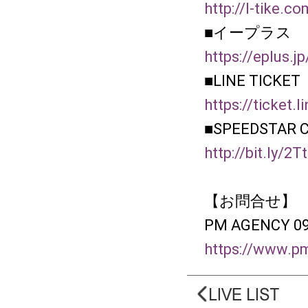
http://l-tike.co
■イープラス
https://eplus.j
■LINE TICKE
https://ticket.l
■SPEEDSTAR 
http://bit.ly/2
【お問合せ】
PM AGENCY 09
https://www.pm